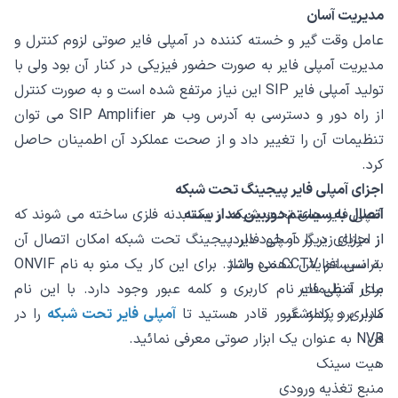
مدیریت آسان
عامل وقت گیر و خسته کننده در آمپلی فایر صوتی لزوم کنترل و
مدیریت آمپلی فایر به صورت حضور فیزیکی در کنار آن بود ولی با
تولید آمپلی فایر SIP این نیاز مرتفع شده است و به صورت کنترل
از راه دور و دسترسی به آدرس وب هر SIP Amplifier می توان
تنظیمات آن را تغییر داد و از صحت عملکرد آن اطمینان حاصل
کرد.
اجزای آمپلی فایر پیجینگ تحت شبکه
اتصال به سیستم دوربین مدار بسته
آمپلی فایر های تحت شبکه از یک بدنه فلزی ساخته می شوند که
از اجزای زیر را در خود دارد:
از مزایای دیگر آمپلی فایر پیجینگ تحت شبکه امکان اتصال آن
ترانس افزایش دهنده ولتاژ
به سیستم CCTV می باشد. برای این کار یک منو به نام ONVIF
مدار آمپلی فایر
برای تنظیمات نام کاربری و کلمه عبور وجود دارد. با این نام
مدار برد پردازشگر
کاربری و کلمه عبور قادر هستید تا
آمپلی فایر تحت شبکه
را در
فن
NVR به عنوان یک ابزار صوتی معرفی نمائید.
هیت سینک
منبع تغذیه ورودی