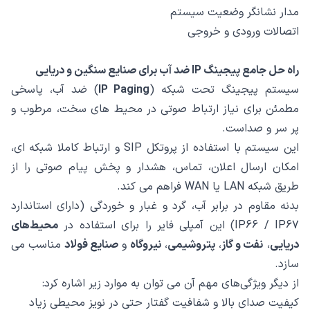
مدار نشانگر وضعیت سیستم
اتصالات ورودی و خروجی
راه‌ حل جامع پیجینگ IP ضد آب برای صنایع سنگین و دریایی
سیستم پیجینگ تحت شبکه (
IP Paging
) ضد آب، پاسخی
مطمئن برای نیاز ارتباط صوتی در محیط‌ های سخت، مرطوب و
پر سر و صداست.
این سیستم با استفاده از پروتکل SIP و ارتباط کاملا شبکه ‌ای،
امکان ارسال اعلان، تماس، هشدار و پخش پیام صوتی را از
طریق شبکه LAN یا WAN فراهم می‌ کند.
بدنه‌ مقاوم در برابر آب، گرد و غبار و خوردگی (دارای استاندارد
IP66 / IP67) این آمپلی ‌فایر را برای استفاده در
محیط‌های
دریایی
،
نفت و گاز
،
پتروشیمی
،
نیروگاه
و
صنایع فولاد
مناسب می
‌سازد.
از دیگر ویژگی‌های مهم آن می ‌توان به موارد زیر اشاره کرد:
کیفیت صدای بالا و شفافیت گفتار حتی در نویز محیطی زیاد