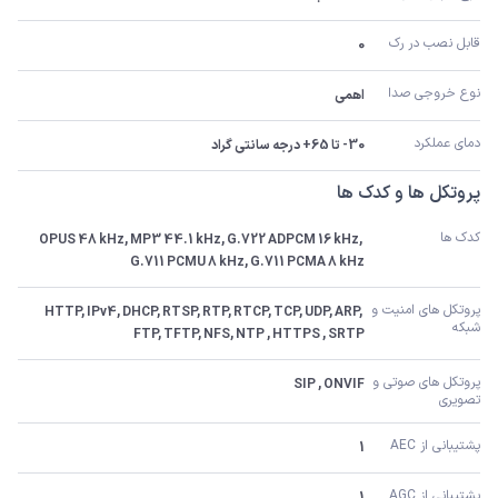
قابل نصب در رک
0
نوع خروجی صدا
اهمی
دمای عملکرد
30- تا 65+ درجه سانتی گراد
پروتکل ها و کدک ها
کدک ها
OPUS 48 kHz, MP3 44.1 kHz, G.722 ADPCM 16 kHz, 
G.711 PCMU 8 kHz, G.711 PCMA 8 kHz
پروتکل های امنیت و 
HTTP, IPv4, DHCP, RTSP, RTP, RTCP, TCP, UDP, ARP, 
شبکه
FTP, TFTP, NFS, NTP , HTTPS , SRTP
پروتکل های صوتی و 
SIP , ONVIF
تصویری
پشتیبانی از AEC
1
پشتیبانی از AGC
1