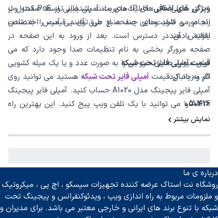
ویژگی‌ های اضافی
: قابلیت‌های مانند پشتیبانی از PoE کنترل از
✅ در آمپلی فایر های IP مدیریت آمپلی فایر توسط صفحه وب
راه دور و قابلیت‌های چند منبع می ‌توانند قیمت را به شدت
انجام می شود و این صفحه از طرق آی پی آدرس اختصاص
افزایش دهند.
یافته با آن در دسترس است. بعد از ورود به این صفحه در
صفحه مرورگر بخشی به نام تنظیمات صدا وجود دارد که می
قیمت آمپلی فایر تحت شبکه
توان میزان صدای خروجی را به صورت عدد و یا یک میله کشویی
کم و زیاد کرد.
اگر به دنبال قیمت
آمپلی فایر تحت شبکه
هستید می توانید روی
آمپلی فایر پیجینگ مدل A1020 حساب کنید. آمپلی فایر پیجینگ
050416
A1020 را می توانید با یک تلفن ویپ پیج کنید. این بهترین راه
ممکن برای داشتن یک آمپلی فایر تحت شبکه با قیمت مناسب
نمایش بیشتر
است.
در زیر به برخی از عوامل موثر در قیمت آمپلی فایر تحت شبکه
خواهیم پرداخت:
ولتی و اهمی بودن
درباره ی ما
روشگاه نت استاک عرضه کننده تجهیزات سیسکو ، اچ پی ، میکروتیک
جنس بدنه
و ملزومات مربوط به راه اندازی ویپ ، ویدئوکنفرانس و پیجینگ تحت
رکمونت بودن
شبکه با تنوع برند های ایرانی و خارجی معتبر می باشد. برای مدیران و
کیفیت قطعات داخلی مثل برد ها