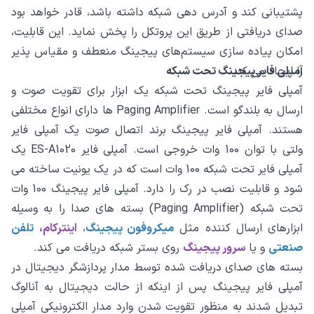
پشتیبانی کند و آدرس‌ دهی شبکه داشته باشد، قادر خواهد بود
صدای دریافتی از طریق این پروتکل را پخش نماید. این قابلیت،
امکان پیاده ‌سازی سیستم‌های پیجینگ منعطف و مقیاس ‌پذیر
را ایجاد می کند.
آمپلی فایر پیجینگ تحت شبکه
آمپلی فایر پیجینگ تحت شبکه یک ابزار برای تقویت صوت و
ارسال به بلندگو است. Paging Amplifier ها دارای انواع مختلفی
هستند. آمپلی فایر پیجینگ برند اتصال صوت یک آمپلی فایر
ولتی با توان 100 وات خروجی است. آمپلی فایر ES-A1020 یک
آمپلی فایر تحت شبکه 100 وات است که در یک یونیت ساخته می
شود و قابلیت نصب در رک را دارد. آمپلی فایر پیجینگ 100 وات
تحت شبکه (Paging Amplifier) بسته های صدا را به وسیله
ابزارهای ارسال کننده مثل
میکروفون پیجینگ
،
اینترکام
،
تلفن
صنعتی
و یا
سرور پیجینگ
روی بستر شبکه دریافت می کند.
بسته های صدای دریافت شده توسط مدار پردازشگر دیجیتال در
آمپلی فایر پیجینگ پس از اینکه از حالت دیجیتال به آنالوگ
تبدیل شدند به منظور تقویت شدن وارد مدار الکترونیکی آمپلی