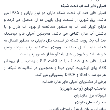
آمپلی فایر ضد آب تحت شبکه
آمپلی فایر ضد آب تحت شبکه دارای دو نوع بارانی و IP65 می
باشد. برق شهری از قسمت پنل پایین به آن متصل می گردد و
دارای کوپلر ضد آب به منظور ممانعت از ورود آب باران و یا
پاشش آب های اتفاقی می باشد. همچنین آمپلی فایر پیجینگ
ضد آب یک پورت شبکه در قسمت پنل پایینی به منظور اتصال به
شبکه دارد. کابل صدا به ورودی استاندارد پنل مونت وصل
خواهد شد و خروجی های بلندگو ها از همین پنل است.
آمپلی فایر های ضد آب با دو اکانت SIP و پشتیبانی از پروتکل
AES برای اینکریپت کردن دیتا و همچنین در تنظیمات شبکه از
هر دو مد Static و DHCP پشتیبانی می کند.
برخی از مشتریان آمپلی فایر های ضدآب:
فاضلاب تهران (واحد شهرری)
نیروگاه برق مازندران
سد رئیسعلی دلواری
سازمان میراث فرهنگی استان قزوین