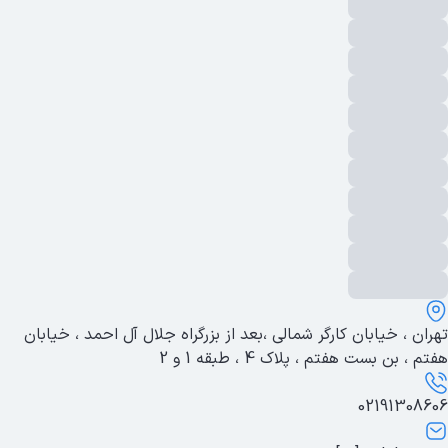
تهران ، خیابان کارگر شمالی ،بعد از بزرگراه جلال آل احمد ، خیابان
هفتم ، بن بست هفتم ، پلاک 4 ، طبقه 1 و 2
02191308606