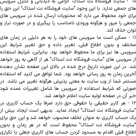
١
- "
سایت فروشگاه نت استاک" الزامی به دیدبانی و کنترل سرویس
های جمعی ندارد. با این وجود "سایت فروشگاه نت استاک" این حق را
برای خود محفوظ می دارد که محتویات ارسال شده در سرویس های
جمعی را مرور و هرگونه ورودی نامناسب را پیگیری و در صورت نیاز و
توان حذف کند
.
١١
-
ممکن است ما سرویس های خود را به هر دلیلی در زمان های
مختلف و بدون اطلاع قبلی، تغییر داده و حق تغییر شرایط این
سرویس ها نیز برای ما محفوظ خواهد بود. بنابراین، شرایط استفاده
از سرویس های "سایت فروشگاه نت استاک" هر از گاهی به روز خواهد
شد. در این صورت تاریخ درج شده در بالای این صفحه نشان دهنده
آخرین زمان به روز رسانی خواهد بود. شما توافق می کنید که استفاده
مستمر شما از وب سایت به معنی پذیرش هرگونه تغییر می باشد. در
صورتی که شرایط استفاده از سرویس ها شامل تغییرات عمده شود
خبر آن در صفحه اولیه سایت اعلام خواهد شد
.
۱
-
هر کاربر حقیقی یا حقوقی حق دارد صرفا یک حساب کاربری در
"سایت فروشگاه نت استاک" ایجاد نماید. بدیهی است ایجاد بیش از
یک حساب کاربری به عنوان تخلف محسوب خواهد شد و این حق برای
"سایت فروشگاه نت استاک" محفوظ است که در هر زمان و بدون
اطلاع قبلی اقدام به مسدود کردن حساب های کاربری جعلی یا تکراری