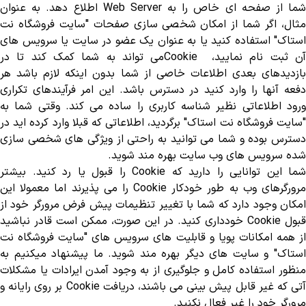
شما از صفحه ای خاص را به
Web Server
اطلاع دهد. به عنوان
مثال، اگر شما از امکان شخصی سازی صفحات "سایت فروشگاه نت
استاک" استفاده کنید یا به عنوان یک عضو در سایت یا سرویس های
ن ثبت نام نمایید،
Cookie
می تواند به شما کمک کند تا در
بازدیدهای بعدی اطلاعات خاصی از شما بدون اینکه لازم باشد هر
دفعه آنها را وارد کنید در دسترس باشد. این امر فرآیندهای تکراری
ورود اطلاعاتی نظیر شناسه کاربری را ساده می کند. وقتی شما به
"سایت فروشگاه نت استاک" برگردید، اطلاعاتی که قبلا وارد کرده اید در
دسترس بوده و شما می توانید به راحتی از ویژگی های شخصی سازی
شده سرویس های وب سایت بهره مند شوید
.
شما این توانایی را دارید که
Cookie
را قبول یا رد کنید. بیشتر
رورگرهای وب به طور خودکار
Cookie
را می پذیرند اما معمولا این
امکان وجود دارد که شما با تغییر تنظیمات پیش فرض مرورگر خود از
قبول
Cookie
خودداری کنید. در این صورت، ممکن است قادر نباشید
از همه امکانات پویا و قابلیت های سرویس های "سایت فروشگاه نت
استاک" و سایت های دیگر بهره مند شوید. ما پیشنهاد میکنیم به
منظور استفاده کامل و جلوگیری از به وجود آمدن ایرادات یا مشکلات
تی که غیر قابل پیش بینی می باشند، دریافت
Cookie
بر روی رایانه و
مرورگر خود را غیر فعال نکنید
.