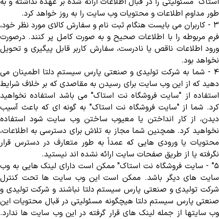
استاک" مسئولیتی را در قبال اطلاعات ارائه شده بر عهده نداشته و به
طور مداوم اطلاعات و محتویات وب سایت را به روز خواهد کرد
.
-
کاربران می بایست هنگام ثبت نام و سفارش کالای مورد نظر خود،
فرم مربوطه را با اطلاعات صحیح و به صورت کامل پر کنند. درصورت
ورود اطلاعات ناقص یا نادرست، سفارش کاربر قابل پیگیری و تحویل
نخواهد بود
.
٤
-
شما به شرکت تولیدی و صنعتی پارس سیستم دلتا اطمینان می
دهید که از این وب سایت برای رسیدن به مقاصدی که بر خلاف شرایط
استفاده از "سایت فروشگاه نت استاک" می باشد استفاده نخواهید
کرد. شما از "سایت فروشگاه نت استاک" به گونه ای که باعث آسیب
دیدن، از کار انداختن یا معیوب ساختن وب سایت شود استفاده
نخواهید کرد. همچنین شما مجاز به تلاش برای دسترسی به اطلاعات،
محتویات یا ورودی هایی که عمداً به طور متعارف در دسترس قرار
نگرفته یا از طریق صفحات سایت ارائه نشده اند نیستید
.
٥
- "
سایت فروشگاه نت استاک" ممکن است دارای لینک هایی به وب
سایت های دیگر باشد. ممکن است این وب سایت ها تحت کنترل
شرکت تولیدی و صنعتی پارس سیستم دلتا نباشند و شرکت تولیدی و
صنعتی پارس سیستم دلتا هیچگونه مسئولیتی در قبال محتویات این
وب سایتها از جمله لینک های قرار گرفته در این وب سایت ها ندارد.