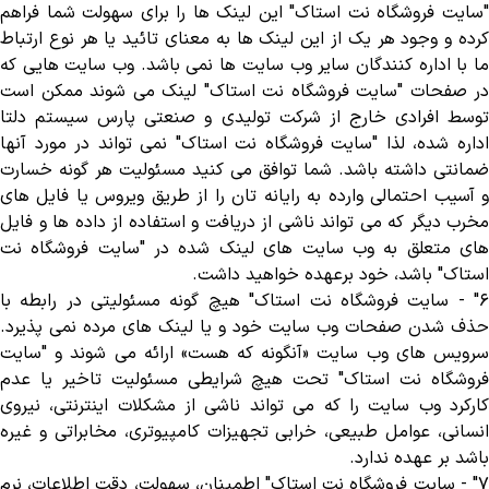
"سایت فروشگاه نت استاک" این لینک ها را برای سهولت شما فراهم
کرده و وجود هر یک از این لینک ها به معنای تائید یا هر نوع ارتباط
ما با اداره کنندگان سایر وب سایت ها نمی باشد. وب سایت هایی که
در صفحات "سایت فروشگاه نت استاک" لینک می شوند ممکن است
توسط افرادی خارج از شرکت تولیدی و صنعتی پارس سیستم دلتا
اداره شده، لذا "سایت فروشگاه نت استاک" نمی تواند در مورد آنها
ضمانتی داشته باشد. شما توافق می کنید مسئولیت هر گونه خسارت
و آسیب احتمالی وارده به رایانه تان را از طریق ویروس یا فایل های
مخرب دیگر که می تواند ناشی از دریافت و استفاده از داده ها و فایل
های متعلق به وب سایت های لینک شده در "سایت فروشگاه نت
استاک" باشد، خود برعهده خواهید داشت
.
- "
سایت فروشگاه نت استاک" هیچ گونه مسئولیتی در رابطه با
حذف شدن صفحات وب سایت خود و یا لینک های مرده نمی پذیرد.
سرویس های وب سایت «آنگونه که هست» ارائه می شوند و "سایت
فروشگاه نت استاک" تحت هیچ شرایطی مسئولیت تاخیر یا عدم
کارکرد وب سایت را که می تواند ناشی از مشکلات اینترنتی، نیروی
انسانی، عوامل طبیعی، خرابی تجهیزات کامپیوتری، مخابراتی و غیره
باشد بر عهده ندارد
.
- "
سایت فروشگاه نت استاک" اطمینان، سهولت، دقت اطلاعات، نرم