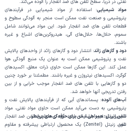
نفتی در دریا، سطح تلفن های ضد انفجار را آلوده می‌کند.
مواد شیمیایی
: استفاده از مواد شیمیایی در فرآیندهای
پتروشیمی و صنعت نفت ممکن است منجر به آلودگی سطوح و
قطعات تلفن های ضد انفجار شود. این مواد می‌توانند شامل
سموم، حلال‌ها، حلال‌های آلی، هیدروکربن‌های اشباع و غیره
باشند.
دود و گازهای زائد
: انتشار دود و گازهای زائد از واحدهای پالایش
نفت و پتروشیمی ممکن است به عنوان یک منبع آلودگی هوا
عمل کند. این گازها ممکن است حاوی ذرات معلق، اکسیدهای
گوگرد، اکسیدهای نیتروژن و غیره باشند. مطمئننا بر خورد چنین
دو و گازهایی با تلفن های ضد انفجار موجب خرابی و از بین
رفتن تدریجی آنها خواهد شد.
آب‌های آلوده
: پسماندهای آبی که از فرآیندهای پالایش نفت و
پتروشیمی به دست می‌آید ممکن است حاوی مواد نفتی، مواد
تلفن زنیتل: همراهی ایمن برای حرفه ‌ای‌های پرخطر
شیمیایی و غیره باشد که باعث آلودگی سطحی تلفن ضد انفجار
شود.
تلفن زنیتل (Zenitel) یک محصول ارتباطی پیشرفته و مقاوم