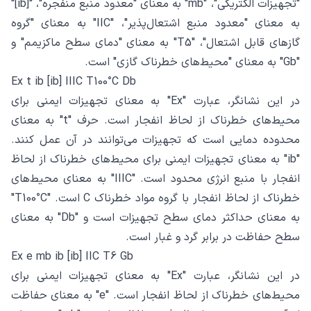
"تجهیزات الکتریکی"، "mb" به معنای "معدود منبع منفجره"، "[ib]"
به معنای "معدود منبع اشتعال‌پذیر"، "IIC" به معنای "گروه
گازهای قابل اشتعال"، "T5" به معنای "دمای سطح ماکزیمم" و
"Gb" به معنای "محیط‌های خطرناک گازی" است.
Ex t ib [ib] IIIC T100°C Db
در این نشانگر، عبارت "Ex" به معنای تجهیزات ایمنی برای
محیط‌های خطرناک از لحاظ انفجار است. حرف "t" به معنای
محدوده دمایی است که تجهیزات می‌توانند در آن عمل کنند.
"ib" به معنای تجهیزات ایمنی برای محیط‌های خطرناک از لحاظ
انفجار با منبع انرژی محدود است. "IIIC" به معنای محیط‌های
خطرناک از لحاظ انفجار با گروه مواد خطرناک C است. "T100°C"
به معنای حداکثر دمای سطح تجهیزات است و "Db" به معنای
سطح حفاظت در برابر گرد و غبار است.
Ex e mb ib [ib] IIC T6 Gb
در این نشانگر، عبارت "Ex" به معنای تجهیزات ایمنی برای
محیط‌های خطرناک از لحاظ انفجار است. "e" به معنای حفاظت