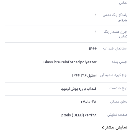
تماس
بلندگو زنگ تماس 
1
بیرونی
چراغ هشدار زنگ 
1
تماس
استاندارد ضد آب
IP66
جنس بدنه
Glass  bre-reinforced polyester
نوع کیپد شماره گیر
استیل 316 IP66
نوع هندست
ضد آب با زره پوش آرمورد
دمای عملکرد
25- تا 70+
صفحه نمایش
128*64 pixels (OLED)
نمایش بیشتر