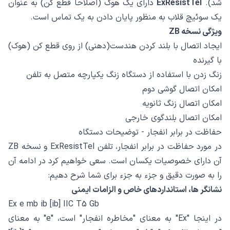
شد).
ExResistTel
دارای یک هوک (اصلاحا قطع کن) به عنوان
یک سوئیچ قلاب به منظور پایان دادن به یک تماس است.
ویژگی نسخه ZB
ایجاد اتصال با بلند کردن هندست(دهنی) از روی قطع کن (هوک)
با گیرنده
زنگ زدن با استفاده از دستگاه زنگ یکپارچه متصل به تلفن
امکان اتصال گوشی دوم
امکان اتصال زنگ ثانویه
امکان اتصال بلندگوی خارجی
حفاظت در برابر انفجار - توضیحات دستگاه
در مورد حفاظت در برابر انفجار، تلفن ExResistTel و نسخه ZB
آن دارای خصوصیات یکسان است. سعی خواهیم کرد در ادامه آن
را به صورت دقیق و جزء به جزء برای شما شرح دهیم:
نشانگر ها، استانداردهای خاص و الزامات ایمنی
Ex e mb ib [ib] IIC T5 Gb
در اینجا "Ex" به معنای "مخاطره انفجار" است، "e" به معنای