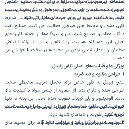
صدمات زیرساخت:
حوادث ناگوار مانند نشت نفت، انفجار
است که به ‌طور ویژه برای محیط‌ های پرخطر و صنایع حساس
تجهیزات و سکوهای نفتی، تخریب لوله‌ها و غیره ممکن است
طراحی شده است. این محصول به دلیل ویژگی‌های ایمنی و
منجر به صدمات جدی در زیرساخت‌های مخابراتی شود.
کارایی بالا، گزینه ‌ای عالی برای حرفه ‌ای‌هایی است که در شرایط
کاری دشوار و محیط‌ های صنعتی فعالیت می ‌کنند. صنایع نفت
و گاز، معادن، صنایع شیمیایی و نیروگاه‌ها از جمله کاربردهای
اصلی این دستگاه هستند، زیرا تلفن زنیتل با ارائه ارتباطی
مطمئن و پایدار، ایمنی بودن در محیط‌های سخت را افزایش می‌
دهد.
ویژگی‌ها و قابلیت‌های اصلی تلفن زنیتل
1. طراحی مقاوم و ضد ضربه
تلفن زنیتل به ‌طور خاص برای تحمل شرایط محیطی سخت
طراحی شده و دارای بدنه ‌ای مقاوم از جنس مواد با کیفیت بالا،
مانند آلومینیوم و پلی ‌کربنات تقویت شده است. این بدنه نه تنها
ضدضربه است، بلکه مقاومت بالایی در برابر عوامل مختلف مانند
فروش آنلاین تلفن ضد انفجار زنیتل: ایمنی را با قیمت مناسب
تجربه کنید
گرد و غبار، رطوبت، و دماهای شدید دارد.
2. مقاومت در برابر آب و گرد و غبار استاندارد IP
تلفن ضد انفجار زنیتل یکی از بهترین انتخاب‌ها برای محیط ‌های