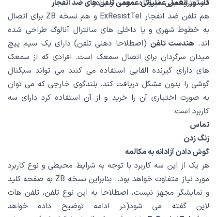
گاز، پتروشیمی، نیروگاه، معدن و بنادر
دستور العمل عملیاتی عمومی تلفن های ضد انفجار
هم تلفن ضد انفجار ExResistTel و هم نسخه ZB برای اتصال
به خطوط شهری و یا داخلی های سانترال آنالوگ طراحی شده
اند.
هندست تلفن
(اصطلاحا دهنی تلفن) دارای یک سیم پیچ
میدان سرگردان برای اتصال سمعک است. افرادی که از سمعک
های دارای گیرنده القایی استفاده می کنند می تواند سیگنال
گوشی را بدون مشکل دریافت کند. بلندگوی خارجی که می توان
به صورت اختیاری آن را خرید و از آن استفاده کرد دارای سه
کاربرد است:
تماس
زنگ زدن
گوش دادن آزادانه به مکالمه
هر یک از این سه کاربرد با توجه به شرایط محیطی و نوع کاربرد
مورد نیاز متفاوت خواهد بود. بنابراین نسخه ZB به صفحه کلید
و نمایشگر مجهز نیست، اصطلاحا به این نوع تلفن، تلفن هات
لاین گفته می شود(در ادامه توضیح داده خواهد