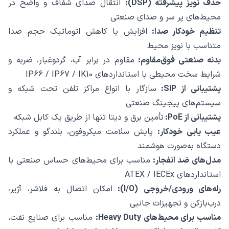
حذف نویز پیشرفته (DSP):
انتقال صدای شفاف و واضح در
محیط‌های پر سر و صدای صنعتی
تنظیم خودکار صدا:
افزایش یا کاهش اتوماتیک حجم صدا
متناسب با نویز محیط
بدنه صنعتی فوق‌مقاوم:
مقاوم در برابر آب، گردوغبار، ضربه و
شرایط سخت محیطی با استانداردهای IP66 / IP67 / IK10
پشتیبانی از SIP:
سازگار با انواع مراکز تلفن تحت شبکه و
سیستم‌های پیجینگ صنعتی
پشتیبانی از PoE:
تأمین برق و دیتا تنها از طریق یک کابل شبکه
عیب‌ یابی خودکار:
پایش سلامت میکروفون، بلندگو و عملکرد
دستگاه به‌صورت هوشمند
مدل‌های ضد انفجار:
مناسب برای محیط‌های حساس صنعتی با
استانداردهای ATEX / IECEx
رله‌های ورودی/خروجی (I/O):
امکان اتصال به فلاشر، آژیر،
درب‌بازکن و تجهیزات جانبی
مناسب برای محیط‌های Heavy Duty:
مناسب برای صنایع نفت،