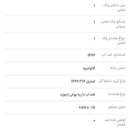
بیزر داخلی زنگ 
1
تماس
بلندگو زنگ تماس 
1
بیرونی
چراغ هشدار زنگ 
1
تماس
استاندارد ضد آب
IP66
جنس بدنه
گالوانیزه
نوع کیپد شماره گیر
استیل 316 IP66
نوع هندست
ضد آب با زره پوش آرمورد
دمای عملکرد
15- تا 55+
گواهی نامه ضد 
0
انفجار