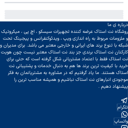
خطرات احتمالی، بسیار حائز اهمیت است که می ‌تواند نهایتا به
افزایش امنیت و کاهش تلفات انسانی منجر شود.
کارایی سیستم ارتباط صنعتی ضد آب IP66 در سخت‌ ترین شرایط
سیستم‌های ارتباطی صنعتی با درجه حفاظت IP66 برای عملکرد
درباره ی ما
روشگاه نت استاک عرضه کننده تجهیزات سیسکو ، اچ پی ، میکروتیک
پایدار در سخت‌ترین شرایط محیطی طراحی شده‌اند و در برابر
و ملزومات مربوط به راه اندازی ویپ ، ویدئوکنفرانس و پیجینگ تحت
آب، گرد و غبار و رطوبت مقاومت کامل دارند.
شبکه با تنوع برند های ایرانی و خارجی معتبر می باشد. برای مدیران و
ساختار کاملا مهر و موم‌شده مانع نفوذ آب حتی تحت فشار
کارکنان نت استاک برندی جز بند نت استاک معتبر نیست چون هویت
مستقیم یا بارندگی شدید می‌شود.
نت استاک فقط با اعتماد مشتریانی شکل گرفته است که حتی برای
طراحی کاملا بسته، از ورود ذرات گرد و غبار در محیط‌های
خرید با کیفیت ترین برند ها هم به دنبال خدمات و پشتیبانی نت
صنعتی جلوگیری می‌کند.
استاک هستند. ما یاد گرفتیم که در مشاوره به مشتریانمان به فکر
موجودی انبارهای نت استاک نباشیم و همیشه مناسب ترین را
عملکرد قابل اعتماد در بازه دمایی گسترده، مناسب برای مناطق
پیشنهاد دهیم .
بسیار گرم، سرد یا دارای تغییرات ناگهانی دما.
مقاومت بالا در برابر ضربه، شوک مکانیکی و ارتعاش ناشی از
ماشین‌آلات سنگین.
تلگرام
ساختار مقاوم در برابر خوردگی، مواد شیمیایی، اسیدها و
روغن‌های صنعتی.
واتساپ