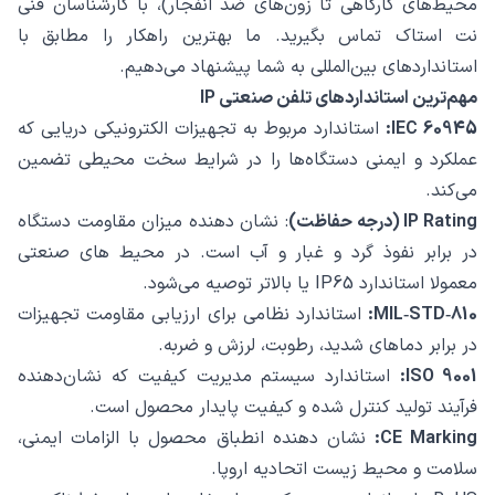
محیط‌های کارگاهی تا زون‌های ضد انفجار)، با کارشناسان فنی
نت استاک تماس بگیرید. ما بهترین راهکار را مطابق با
استانداردهای بین‌المللی به شما پیشنهاد می‌دهیم.
مهم‌ترین استانداردهای تلفن صنعتی IP
IEC 60945:
استاندارد مربوط به تجهیزات الکترونیکی دریایی که
عملکرد و ایمنی دستگاه‌ها را در شرایط سخت محیطی تضمین
می‌کند.
IP Rating (درجه حفاظت)
: نشان ‌دهنده میزان مقاومت دستگاه
در برابر نفوذ گرد و غبار و آب است. در محیط‌ های صنعتی
معمولا استاندارد IP65 یا بالاتر توصیه می‌شود.
MIL‑STD‑810:
استاندارد نظامی برای ارزیابی مقاومت تجهیزات
در برابر دماهای شدید، رطوبت، لرزش و ضربه.
ISO 9001:
استاندارد سیستم مدیریت کیفیت که نشان‌دهنده
فرآیند تولید کنترل ‌شده و کیفیت پایدار محصول است.
CE Marking:
نشان ‌دهنده انطباق محصول با الزامات ایمنی،
سلامت و محیط ‌زیست اتحادیه اروپا.