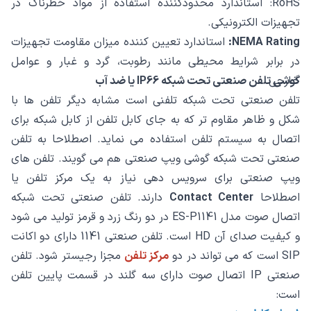
RoHS: استاندارد محدودکننده استفاده از مواد خطرناک در
تجهیزات الکترونیکی.
NEMA Rating:
استاندارد تعیین ‌کننده میزان مقاومت تجهیزات
در برابر شرایط محیطی مانند رطوبت، گرد و غبار و عوامل
خارجی.
گوشی تلفن صنعتی تحت شبکه IP66 یا ضد آب
تلفن صنعتی تحت شبکه تلفنی است مشابه دیگر تلفن ها با
شکل و ظاهر مقاوم تر که به جای کابل تلفن از کابل شبکه برای
اتصال به سیستم تلفن استفاده می نماید. اصطلاحا به تلفن
صنعتی تحت شبکه گوشی ویپ صنعتی هم می گویند. تلفن های
ویپ صنعتی برای سرویس دهی نیاز به یک مرکز تلفن یا
اصطلاحا
Contact Center
دارند. تلفن صنعتی تحت شبکه
اتصال صوت مدل ES-P1141 در دو رنگ زرد و قرمز تولید می شود
و کیفیت صدای آن HD است. تلفن صنعتی 1141 دارای دو اکانت
SIP است که می تواند در دو
مرکز تلفن
مجزا رجیستر شود. تلفن
صنعتی IP اتصال صوت دارای سه گلند در قسمت پایین تلفن
است: