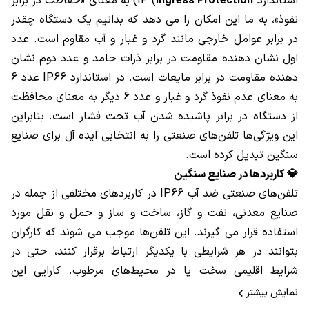
استاندارد IP (
Ingress Protection
) به معنای «حفاظت در برابر
نفوذ»، به ما این امکان را می ‌دهد که بدانیم یک دستگاه چقدر
در برابر عوامل خارجی مانند گرد و غبار و آب مقاوم است. عدد
اول نشان‌ دهنده مقاومت در برابر ذرات جامد و عدد دوم نشان
‌دهنده مقاومت در برابر مایعات است. در استاندارد IP66 عدد 6
به معنای عدم نفوذ گرد و غبار و عدد 6 دیگر به معنای محافظت
از دستگاه در برابر پاشیده شدن آب تحت فشار است. بنابراین
این ویژگی‌ها تلفن‌های صنعتی را به انتخابی ایده ‌آل برای صنایع
سنگین تبدیل کرده است.
💎 کاربردها در صنایع سنگین
تلفن‌های صنعتی ضد آب IP66 در کاربردهای مختلفی از جمله در
صنایع معدنی، نفت و گاز، ساخت و ساز و حمل و نقل مورد
استفاده قرار می ‌گیرند. این تلفن‌ها موجب می ‌شوند که کارگران
بتوانند در هر شرایطی با یکدیگر ارتباط برقرار کنند، حتی در
شرایط اقلیمی سخت یا در محیط‌های مرطوب. کارایی این
دستگاه‌ها در حمل و نقل، به ویژه در زمان مدیریت بحران یا
نمایش بیشتر