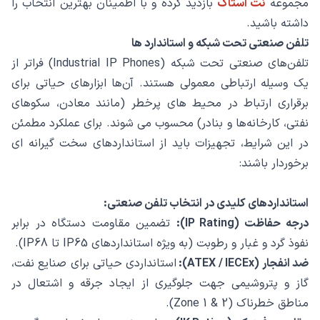
مجموعه
نت‌ استاک
بازدید کرده و با اطمینان بهترین انتخاب را
داشته باشید.
تلفن صنعتی تحت شبکه و استاندارد ها
تلفن‌های صنعتی تحت شبکه (Industrial IP Phones) فراتر از
یک وسیله ارتباطی معمولی هستند. آن‌ها ابزارهای حیاتی برای
برقراری ارتباط در محیط‌ های پرخطر (مانند معادن، سکوهای
نفتی، کارخانه‌ها و بنادر) محسوب می‌ شوند. برای عملکرد مطمئن
در این شرایط، تجهیزات باید از استانداردهای سخت‌ گیرانه‌ ای
برخوردار باشند:
استانداردهای کلیدی در انتخاب تلفن صنعتی:
درجه حفاظت (IP Rating):
تضمین مقاومت دستگاه در برابر
نفوذ گرد و غبار و رطوبت (به‌ ویژه استانداردهای IP65 تا IP68).
ضد انفجار (ATEX / IECEx):
استانداردی حیاتی برای صنایع نفت،
گاز و پتروشیمی جهت جلوگیری از ایجاد جرقه و اشتعال در
مناطق خطرناک (Zone 1 & 2).