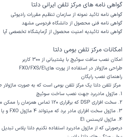
گواهی نامه های مرکز تلفن ایرانی دلتا
گواهی نامه تائید نمونه از سازمان تنظیم مقررات رادیوئی
گواهی نامه فنی محصول از دانشگاه فردوسی مشهد
گواهی نامه تائیدیه امنیت محصول از آزمایشگاه تخصصی آپا
امکانات مرکز تلفن بومی دلتا
امکان نصب سافت سوئیچ با پشتیبانی از 300 کاربر
طراحی ماژولار در استفاده از پورت های
FXO/FXS/E1
راهنمای نصب رایگان
مرکز تلفن دلتا یک مرکز تلفن بومی است که به صورت ماژولار 
1. ماژول مادربرد جهت نصب ساخت سوئیچ
2. سخت افزاری DSP که برقراری 120 تماس همزمان را ممکن میسازد
3. ماژول سخت افزاری مادر برد که میتواند 4 ماژول FXO و یا FXS را روی آن نصب نمود
4. ماژول لایسنس E1
درصورتی که از ماژول مادربرد استفاده نکنیم دلتا پلاس تبدیل به یک گیت وی ترکیبی برای ا
برخی ویژگی های دلتا پلاس: