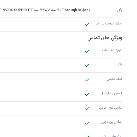
پاور
-5V DC SUPPLYT T100-240 V, 50-60 Through DC jack
امکان نصب در رک
ویژگی های تماس
رکورد مکالمات 
IVR
صف تماس
فکس به ایمیل
فکس نرم افزاری
تماس ویدئویی
صندوق صوتی