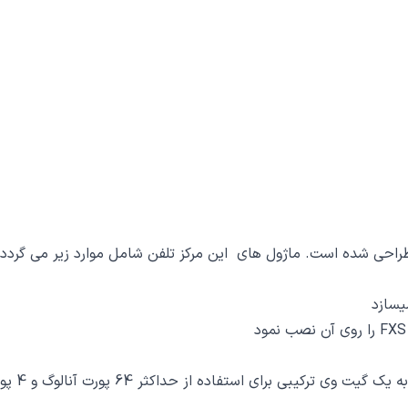
طراحی شده است. ماژول های این مرکز تلفن شامل موارد زیر می گردد 
ستفاده از حداکثر 64 پورت آنالوگ و 4 پورت دیجیتال (E1) خواهد بود