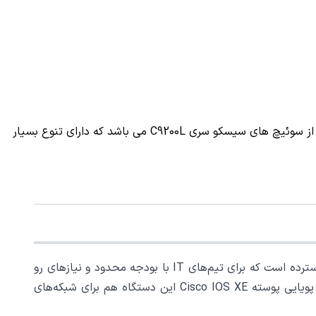
برای بررسی مشخصات ، خرید و قیمت سوئیچ C9200L-48T-4G-A می توانید با کارشناسان فروشگاه نت استاک در تماس باشید.این سوئیچ از سوئیچ های سیسکو سری C9200L می باشد که دارای تنوع بسیار
گیمی از نسل جدید Cisco Catalyst با پورت‌های 48×10/100 و قابلیت‌های یادگیری و امنیتی گسترده است که برای تیم‌های IT با بودجه محدود و نیازهای رو
به رشد شبکه مناسب است. با پشتیبانی از قابلیت‌های امنیتی مانند ACLها، سرمایه‌ گذاری هوشمندانه روی قابلیت‌های مدیریت و پویایی پوسته‌ Cisco IOS XE این دستگاه هم برای شبکه‌های