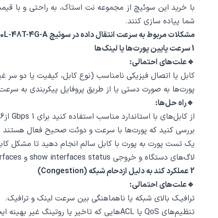
با خرید این سوئیچ از مجموعه نت استاک، به ‌راحتی و با قیمت
شما پیاده‌ سازی کنند.
مشکلات مربوط به سرعت انتقال داده در سوئیچ Cisco C9200L-48T-4G-A چیست و چگونه برطرف می ‌شود؟
1 سرعت پایین پورت‌ها یا لینک‌ها
🔹علت‌های احتمالی:
کابل یا اتصال فیزیکی نامناسب (نوع کابل، کیفیت یا دو سر غیر
پورت‌ها به صورت دستی یا از طریق پروفایل پیکربندی به سرعت پ
🔹راه‌ حل‌ها:
از کابل‌های با استاندارد مناسب استفاده کنید برای 1 Gbps ازCat5e/6، برای 10 Gbps از Cat6a یا Cat7 در صورت پشتیبانی ست.
بررسی کنید که پورت‌ها با سرعت و دوئت صحیح فعال هستند مثلا speed و duplex به صورت خودکار یا دستی تنظیم ش
یک تست پورت به پورت با کابل سالم انجام دهید تا مشکل کابل ر
لاگ‌های دستگاه و خروجی show interfaces status و show interfaces را بررسی کنید تا خطاها یا پرش‌های ناخواسته مشاهده شوند.
2 عملکرد کند به دلیل ازدحام شبکه (Congestion)
🔹علت‌های احتمالی:
ترافیـک بالای شبکه یا ناهماهنگی بین سرعت لینک و ترافیک.
تنظیم‌های QoS یا ACLهایی که تاخیر یا روتینگ غیر بهینه ایجاد می‌ کنند.