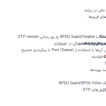
کرر در ریشه.
راهکارهای تعمیر.
یش ‌فرض یا هماهنگی در توپولوژی.
 از Port Channel با پیکربندی صحیح.