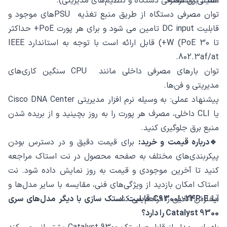
امنیتی پیشرفته.
مقدار برق مصرفی دستگاه و تنظیم‌های مدیریتی).
توان مصرفی دستگاه از طریق منبع تغذیه PSUهای موجود و
قابلیت DC input تامین می ‌شود و برای هر پورت PoE+ حداکثر
تا 30 W (PoE+) قابل ارائه است با توجه به استاندارد IEEE
802.3af/at.
توان بارهای مصرفی داخلی مانند CPU سنگین‌ کاری‌های
مدیریتی و فن‌ها.
پیشنهاد عملی: به ‌وسیله نرم‌ افزار مدیریتی Cisco DNA Center
یا CLI داخلی، مصرف هر پورت را به‌ روز بچینید و از بریده ‌شدن
منبع برق جلوگیری کنید.
🔹درباره قیمت و خرید:
برای قیمت دقیق و در دسترس بودن
پیکربندی‌های مختلف به صفحه محصول در نت استاک مراجعه
کنید تا آخرین موجودی و قیمت به ‌روز نمایش داده شود. نت
استاک امکان بازدید از ویژگی‌های فنی، مقایسه با سایر مدل‌ها و
سفارش آنلاین را فراهم می ‌کند.
آیا C9300L-24P-E قابلیت استک ‌سازی با دیگر مدل‌های سری
Catalyst 9300 را دارد؟