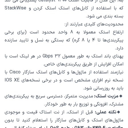
بله، این مدل از قابلیت استک Catalyst 9300 پشتیبانی می ‌کند
که با استفاده از کابل‌های استک استک ‌کردن و StackWise
بسته ‌بندی می ‌شود.
محدودیت‌های کلیدی عبارتند از:
ارتفاع استک معمولا به 8 واحد محدود است (برای برخی
پیکربندی‌ها تا 4 یا 8 گره) که بستگی به نسل و تایید سازنده
دارد.
پهنای باند استک به ‌طور معمول 32 Gbps در هر لینک است با
امکان افزایش از طریق پیکربندی‌های خاص.
نیازمند استفاده از ماژول‌ها و کابل‌های استک سازگار Cisco با
نسخه نرم ‌افزاری مشخص است و در برخی نسخه‌های IOS XE
باید به ‌روزرسانی شود.
🔹مزیت استک:
مدیریت متمرکز، دسترسی سریع به پیکربندی‌های
مشترک، افزونگی و توزیع بار به‌ طور خودکار.
🔹نکته عملی:
قبل از استک، از نت استاک قیمت و موجودی
ماژول‌های استک و کابل‌های سازگار را استعلام کنید تا بدون