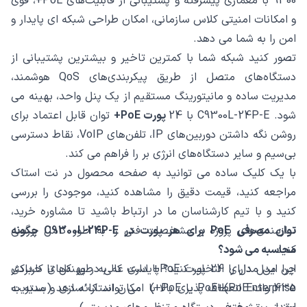
9300 با معماری پیشرفته و پشتیبانی از قابلیت‌های PoE+، قوی
و امکانات امنیتی کلاس سازمانی، امکان طراحی شبکه ‌ای پایدار و
امن را به شما می ‌دهد.
تصور کنید شبکه شما با کمترین تاخیر و بیشترین پشتیبانی از
دستگاه‌های متصل از طریق پیکربندی‌های QoS هوشمند،
مدیریت ساده و مانیتورینگ مستقیم از یک پنل واحد، بهینه می
‌شود. C9300L-24P-E با 24
پورت PoE+
توان قابل اعتماد برای
روشن نگه‌ داشتن دوربین‌های IP، تلفن‌های VoIP، نقاط دسترسی
بی‌سیم و سایر دستگاه‌های انرژی ‌بر را فراهم می‌ کند.
با یک کلیک ساده می ‌توانید به صفحه محصول در نت استاک
مراجعه کنید، قیمت دقیق را مشاهده کنید، موجودی را بررسی
کنید و با تیم کارشناسان ما در ارتباط باشید تا مشاوره خرید،
نیازمندی‌های پروژه و مشخصات فنی را به‌ طور کامل بررسی
توان مصرفی PoE برای هر پورت در C9300L-24P-E چگونه
کنید.
محاسبه می ‌شود؟
چرا این مدل را انتخاب کنید؟ پایداری عالی در پهنه‌های کاربردی
این مدل دارای 24 پورت PoE+ است که به ‌طور کل تا حداکثر
Enterprise انعطاف ‌پذیری بالا با امکان استک‌ سازی و مدیریت
435 وات PoE+(PoE یا PoE+) می ‌تواند ارائه دهد (بسته به