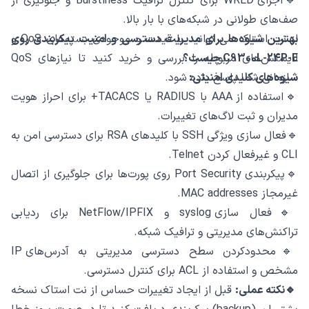
🔹اجرای WRED برای کنترل ترافیک Burstiness و جلوگیری از
صف‌های طولانی در شبکه‌های با بار بالا.
از نت استاک می ‌توانید با قیمت و موجودی بسته‌های QoS و
بهترین شیوه‌ها برای مدیریت دسترسی و امنیت پیکربندی روی
C9300L-24P-E چیست؟
لایسنس‌های مربوطه را بررسی و خرید کنید تا نیازهای QoS
شیوه‌های کلیدی امنیتی:
سازمانی شما پاسخ داده شود.
🔹استفاده از AAA با RADIUS یا TACACS+ برای احراز هویت
مدیران و ثبت لاگ‌های تغییرات.
🔹فعال ‌سازی ویژگی SSH با کلیدهای RSA برای دسترسی امن به
CLI و غیرفعال‌ کردن Telnet.
🔹پیکربندی Port Security روی پورت‌ها برای جلوگیری از اتصال
غیرمجاز MAC addresses.
🔹فعال ‌سازی syslog و NetFlow/IPFIX برای ردیابی
تراکنش‌های مدیریتی و ترافیک شبکه.
🔹محدودکردن سطح دسترسی مدیریتی به آدرس‌های IP
مشخص و استفاده از ACL برای کنترل دسترسی.
🔹نکته عملی:
قبل از ایجاد تغییرات حساس از نت استاک نسخه