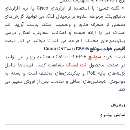
برق alimentary به تجهیزات متصل.
🔹
نکته عملی:
با استفاده از ابزارهای Cisco یا نرم ‌افزارهای
مانیتورینگ مربوطه، علاوه بر ترمینال CLI، می ‌توانید گزارش‌های
مفصلی از مصرف منابع و وضعیت استک بدست آورید. نت
استاک نیز با ارائه قیمت و امکانات سفارش، امکان بررسی
پیکربندی‌های مختلف را فراهم می ‌کند تا بتوانید در کنار قیمت
قیمت خرید سوئیچ Cisco C9300L-24P-E
کارایی مطلوب را انتخاب کنید.
قیمت خرید
سوئیچ
Cisco C9300L-24P-E به ‌روز را می ‌توانید
در صفحه محصول
نت استاک
مشاهده کنید. قیمت‌ها شامل
گزینه‌های پایه PoE و پیکربندی‌های مختلف است و بسته به
موجودی، لایسنس‌های اضافی و خدمات پس از فروش تغییر می
‌کند.
040701
نمایش بیشتر