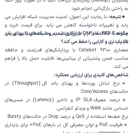
پشتیبان (backup) پیکربندی دریافت کنید تا در صورت بروز خطا
به‌ راحتی بازگردانی انجام شود.
🔹نتیجه:
با رعایت این اصول، امنیت مدیریت شبکه افزایش می
‌یابد و تغییرات ناخواسته کاهش می ‌یابد. برای قیمت خرید و
مشاهده نسخه‌های نرم ‌افزاری و لایسنس‌ها، نت استاک را بررسی
چگونه C9300L-24P-E با بارکاری شدید و شبکه‌های با پهنای باند
کنید.
بالا پایداری و کارایی را حفظ می ‌کند؟
معماری Catalyst 9300 با پردازشگرهای قدرتمند و حافظه
مناسب ضمن پشتیبانی از بینابینی‌ها، قابلیت حمل بالا را فراهم
می‌ کند.
شاخص‌های کلیدی برای ارزیابی عملکرد:
🔹نرخ تبادل پورت‌ها و پهنای باند کل (Throughput) در
حالت‌های Core/Access.
🔹درصد مصرف IP SLA و تاخیر (Latency) در مسیرهای
حساس مانند WAN و ویدئو کنفرانس.
نرخ صف‌ها استفاده از QoS و درصد ̣Drop در حالت‌های Bursty.
🔹ظرفیت PoE و توان مصرفی کل در بارهای PoE+ برای پایداری