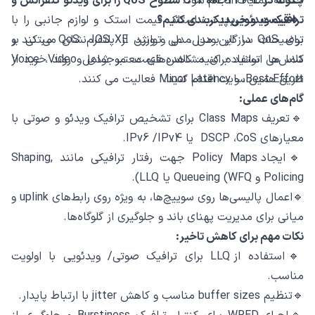
دغدغه عملیات انجام شود.
چگونه در C9300L-24P-E سطوح QoS را برای ویدئو کنفرانس و
🔹قیمت و خرید:
ترافیک ویدئویی پیکربندی کنیم؟
نت استاک قیمت استک و لوازم جانبی را با
توضیحات سازگار بودن مدل و ورژن IOS XE نشان می ‌کند و
برای QoS در این مدل، می ‌توانید از پلتفرم QoS مبتنی بر
شما می ‌توانید برای مشاهده قیمت، موجودی و روند خرید از
کلاس‌ها استفاده کنید: کلاس‌های معتبر شامل Voice ،Video
،Best Effort و Minor Latency فعالیت می ‌کنند.
طریق همین سایت اقدام کنید.
گام‌های عملی:
🔹تعریف Class Maps برای تشخیص ترافیک ویدئو و صوتی با
معیارهای DSCP ،CoS یا IPv6 /IPv4.
🔹ایجاد Policy Maps جهت رفتار ترافیکی مانند Shaping,
Policing و Queueing (WFQ یا LLQ).
🔹اعمال پالیسی‌ها روی سوییچ‌ها، به‌ ویژه روی رابط‌های uplink و
میانی برای مدیریت پهنای باند و جلوگیری از گلوگاه‌ها.
نکات مهم برای کاهش تاخیر:
🔹استفاده از LLQ برای ترافیک صوتی/ ویدئویی با اولویت
مناسب.
🔹تنظیم buffer sizes مناسب و کاهش jitter با ارتباط پایدار.