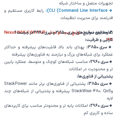
تجهیزات متصل و ساختار شبکه
🔹CLI (Command Line Interface):
رابط کاربری مستقیم و
قدرتمند برای مدیریت تنظیمات
📍مطالعه نماید:
تفاوت بین سوئیچ‌های سری 3850 و سری 2960 در چیست؟
سوئیچ سیسکو مدل Nexus N5K-C5672UP-
16G
کارایی و ظرفیت:
🔹سری 3850:
پهنای باند بالا، قابلیت‌های پیشرفته و حداکثر
عملکرد برای شبکه‌های بزرگ و نیازمند به فناوری‌های پیشرفته
🔹سری 2960:
مناسب شبکه‌های کوچک و متوسط، عملکرد پایین‌
تر و محدودیت در امکانات
پشتیبانی از فناوری‌ها:
🔹سری 3850:
پشتیبانی از فناوری‌های برتر مانند StackPower
وStackWise-480، QoS پیشرفته و پشتیبانی از شبکه‌های چند
لایه
🔹سری 2960:
امکانات پایه ‌تر و محدودتر مناسب برای کاربردهای
ساده و کاربری کم