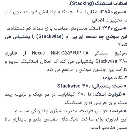
امکانات استکینگ (Stacking):
🔹سری 3850:
امکان استک چندگانه و افزایش ظرفیت بدون نیاز
به تجهیزات اضافی
🔹سری 2960
: استک محدودتر، مناسب برای تعداد کم دستگاه‌ها
این سوئیچ چه نسخه ای ‌پی ‌ام (Stackwise) را پشتیبانی می
‌کند؟
سوئیچ سیسکو Nexus N5K-C5596UP-FA از فناوری
Stackwise-480 پشتیبانی می‌ کند که امکان استکینگ سریع و
کارآمد بین چندین سوئیچ را فراهم می ‌کند.
📍نکات مهم:
🔹نسخه پشتیبانی: Stackwise-480
🔹ظرفیت استک:
تا 480 گیگابایت در هر لینک و ترکیب چند
لینک برای افزایش توان استکینگ
🔹مزیت:
افزایش ظرفیت، مدیریت مرکزی و افزونگی سیستم
این فناوری برای ساخت شبکه‌های مقیاس ‌پذیر و پایداری بالا
بسیار مناسب است.