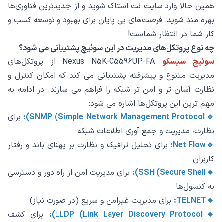
همین حالا وارد سایت نت استاک شوید و از جدیدترین فناوری‌ها
بهره ‌مند شوید. فرصت‌های بی ‌پایان برای بهبود و توسعه کسب‌ و
کار شما در انتظار شماست!
چه نوع پروتکل‌های مدیریت در این سوئیچ پشتیبانی می ‌شود؟
سوئیچ سیسکو
Nexus N5K-C5596UP-FA از پروتکل‌های
مدیریت متنوع و پیشرفته پشتیبانی می ‌کند که امکان کنترل و
نظارت آسان ‌تر و امن ‌تر شبکه را فراهم می ‌سازند. در ادامه به
مهم ‌ترین این پروتکل‌ها اشاره می‌ شود:
🔹SNMP (Simple Network Management Protocol):
برای
نظارت، مدیریت و جمع ‌آوری اطلاعات شبکه
🔹Net Flow:
برای تحلیل ترافیک و نظارت بر پهنای باند و رفتار
کاربران
🔹SSH (Secure Shell):
برای مدیریت امن از راه دور و دسترسی
به کنسول‌ها
🔹TELNET:
برای مدیریت غیرامن و سریع (در صورت نیاز)
🔹LLDP (Link Layer Discovery Protocol):
برای کشف