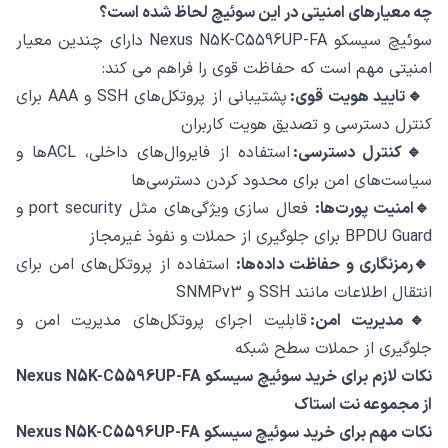
چه معیارهای امنیتی در این سوئیچ لحاظ شده است؟
سوئیچ سیسکو Nexus N5K-C5596UP-FA دارای چندین معیار
امنیتی مهم است که حفاظت قوی را فراهم می‌ کند:
🔹تایید هویت قوی:
پشتیبانی از پروتکل‌های SSH و AAA برای
کنترل دسترسی و تصدیق هویت کاربران
🔹کنترل دسترسی:
استفاده از فایروال‌های داخلی، ACLها و
سیاست‌های امن برای محدود کردن دسترسی‌ها
🔹امنیت پورت‌ها:
فعال ‌سازی ویژگی‌های مثل port security و
BPDU Guard برای جلوگیری از حملات و نفوذ غیرمجاز
🔹رمزنگاری و حفاظت داده‌ها:
استفاده از پروتکل‌های امن برای
انتقال اطلاعات مانند SSH و SNMPv3
🔹مدیریت امن:
قابلیت اجرای پروتکل‌های مدیریت امن و
جلوگیری از حملات سطح شبکه
نکات لازم برای خرید سوئیچ سیسکو Nexus N5K-C5596UP-FA
از مجموعه نت استاک
نکات مهم برای خرید سوئیچ سیسکو Nexus N5K-C5596UP-FA