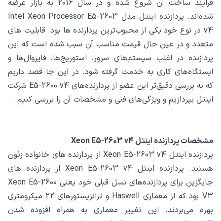
فرایند ساخت آن شروع شده و در سال 2016 به بازار عرضه
شده‌اند. پردازنده اینتل مدل Intel Xeon Processor E5-2603
v4 در نوع خود یکی از محبوب‌ترین پردازنده ها بود. قابلیت های
متعدد و در عین حال قیمت مناسب آن‌ سبب شده است که این
پردازنده‌ در اغلب سیستم‌های سرور، استوریج‌ها، فایروال‌ها و
ایستگاه‌های کاری به خدمت گرفته شود. در این جا قصد داریم
که به بررسی دقیق‌تر این عضو از پردازنده‌های E5-2600 v4 شرکت
اینتل بپردازیم و ویژگی‌های فنی و مشخصات آن‌ را بررسی کنیم.
مشخصات پردازنده اینتل Xeon E5-2603 v4
پردازنده اینتل Xeon E5-2603 v4 از پردازند‌ه های خانواده زئون
هستند. پردازنده اینتل Xeon E5-2603 v4 از پردازنده های
جایگزین برای پردازنده‌های نسل قبلی خود یعنی Xeon E5-2600
V3 بود که از معماری Haswell و ترانزیستورهای 22 میکرومتری
بهره می‌بردند. این تغییر معماری به همراه افزوده شدن