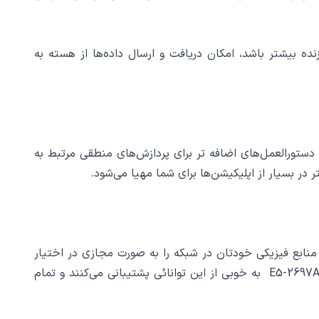
یرهای پردازشی در یک پردازنده بیشتر باشد، امکان دریافت و ارسال داده‌ها از هسته به
سری دستورهای منطقی AVX، AVX2 و FMA3 پشتیبانی کند. این سری از دستورالعمل‌های اضافه تر برای پردازش‌های منطقی مرتبط به
 در بسیار از اپلیکیشن‌ها برای شما مهیا می‌شود.
Virtualiz) این امکان را به شما می‌دهد که بتوانید منابع فیزیکی خودتان در شبکه را به صورت مجازی در اختیار
چند کاربر قرار دهید. مجازی‌سازی به خصوص در شبکه‌های سازمانی نقش بسیار مهمی را در مدیریت منابع دارند. سی پی یو E5-2697A v4 به خوبی از این توانائی پشتیبانی می‌کنند و تمام