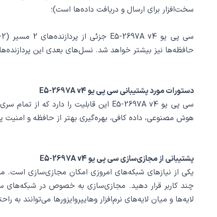
سخت‌افزار برای ارسال و دریافت داده‌ها است)؛
حافظه‌ها نیز بیشتر خواهد شد. نسل‌های بعدی این پردازنده‌ها یعنی E5-4600 v4 این مسیرها به چهار مسیر خ
دستورات مورد پشتیبانی سی پی یو E5-2697A v4
هوش مصنوعی، داده کافی، بهره‌گیری بهتر از حافظه و امنیت پردا
پشتیبانی از مجازی‌سازی سی پی یو E5-2697A v4
لایه‌ها و میان لایه‌های نرم‌افزار و‌هایپروایزورها می‌توانند به