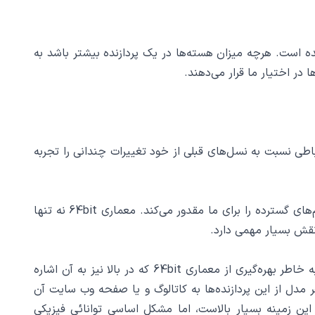
Xeon E5-2697A v از کش‌های داخلی سه گانه استفاده شده است. هرچه میزان هسته‌ها در یک پردازنده بیشتر باشد به
در اختیار ما قرار می‌دهند.
های ارتباطی 9.6 GT/s بهره بگیرد. در این مدل پل‌های ارتباطی نسبت به نسل‌های قبلی از خود تغییرات چندانی را تجربه
معماری سی پی یو زئون اینتل Xeon E5-2697A v4 بر اساس مدل 64bit طراحی شده‌ است. این طراحی امکان پشتیبانی از حجم‌های گسترده را برای ما مقدور می‌کند. معماری 64bit نه تنها
نقش بسیار مهمی دارد.
سی پی یو زئون اینتل Xeon E5-2697A v4 می‌تواند به خوبی از خانواده پردازنده‌های DDR4 در هر میزان فضائی پشتیبانی کند. به خاطر بهره‌گیری از معماری 64bit که در بالا نیز به آن اشاره
 مدل از این پردازنده‌ها به کاتالوگ و یا صفحه وب سایت آن
این زمینه بسیار بالاست، اما مشکل اساسی توانائی فیزیکی