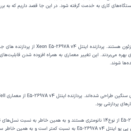
معماری Haswell و ترانزیستورهای 22 میکرومتری بهره می‌بردند. این تغییر معماری به همراه 
ه‌ها شوند.
رهای پردازشی بود.
هسته را در خود جای دهند. همچنین دمای تولید شده در سی پی یو اینتل 4