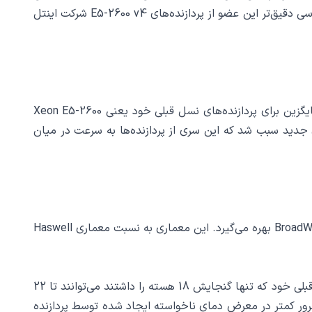
پردازنده‌ در اغلب سیستم‌های سرور، استوریج‌ها، فایروال‌ها و ایستگاه‌های کاری به خدمت گرفته شود. در این جا قصد داریم که به بررسی دقیق‌تر این عضو از پردازنده‌های E5-2600 v4 شرکت اینتل
پردازنده اینتل Xeon E5-2697A v4 از پردازند‌ه های خانواده زئون هستند. پردازنده اینتل Xeon E5-2697A v4 از پردازنده های جایگزین برای پردازنده‌های نسل قبلی خود یعنی Xeon E5-2600
افزوده شدن قابلیت‌های جدید سبب شد که این سری از پردازنده‌ها به سرعت در میان
پردازنده اینتل E5-2697A v4 اساساً برای سرورها و بارهای کاری سنگین طراحی شده‌اند. پردازنده اینتل E5-2697A v4 از معماری BroadWell بهره می‌گیرد. این معماری به نسبت معماری Haswell
ترانزیستورهای به کار گرفته شده در سی پی یو اینتل E5-2697A v4 از نوع14 نانومتری هستند و به همین خاطر به نسبت نسل‌های قبلی خود که تنها گنجایش 18 هسته را داشتند می‌توانند تا 22
E5-2697A v به نسبت کمتر است و به همین خاطر سرور کمتر در معرض دمای ناخواسته ایجاد شده توسط پردازنده