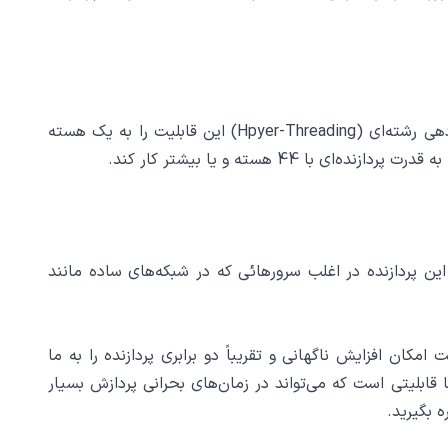
در سی پی یو اینتل E5-2697A v4 شما امکان بهره‌مندی از قابلیت پردازش‌های رشته‌ای را دارا هستید. قابلیت پردازش و یا صف‌دهی رشته‌ای (Hpyer-Threading) این قابلیت را به یک هسته
روع شده و تا 3.5 گیگاهرز می‌رسد. به همین خاطر از این پردازنده‌ در اغلب سرورهائی که در شبکه‌های ساده مانند
نتل Xeon E5-2697A v4 امکان استفاده کردن از حالت Turbo Boost است. این قابلیت امکان افزایش ناگهانی و تقریباً دو برابری پردازنده را به ما
 قابلیتی است که می‌تواند در زمان‌های بحرانی پردازش بسیار
ه بگیرید.