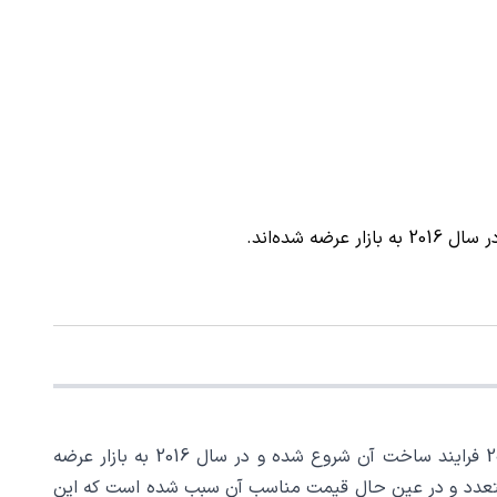
پردازنده اینتل مدل Intel Xeon Processor E5-2697A v4 یکی از پردازنده‌های گروه E5-2600 شرکت اینتل هستند که از سال 2011 فرایند ساخت آن شروع شده و در سال 2016 به بازار عرضه
ین پردازنده ها بود. قابلیت های متعدد و در عین حال قیمت مناسب آن‌ سبب شده است که این