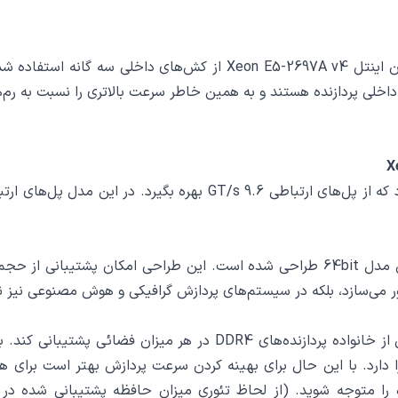
برای بهره‌وری بهتر و افزایش پردازش داده‌ها در سی پی یو زئون اینتل 4
لی پردازنده هستند و به همین خاطر سرعت بالاتری را نسبت به رم‌ها 
سی پی یو زئون اینتل Xeon E5-2697A v4 این قابلیت را دارد که از پل‌
دور می‌سازد، بلکه در سیستم‌های پردازش گرافیکی و هوش مصنوعی نیز 
 دارد. با این حال برای بهینه کردن سرعت پردازش بهتر است برای هر
 را متوجه شوید. (از لحاظ تئوری میزان حافظه پشتیبانی شده در 