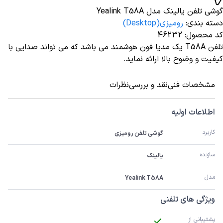
گوشی تلفن یالینک مدل Yealink T58A
دسته بندی
:
رومیزی(Desktop)
کد محصول
:
46232
تلفن T58A یک مدیا فون هوشمند می باشد که می تواند صدایی با
کیفیت و وضوح بالا ارائه نماید.
مشخصات فنی
نقد و بررسی
نظرات
اطلاعات اولیه
کاربرد
گوشی تلفن رومیزی
سازنده
یالینک
مدل
Yealink T58A
ویژگی های تلفنی
پشتیبانی از 