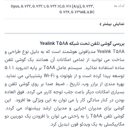
کدک ها
Opus, G.722, G.722.1, G.722.1C,G.711 (A/µ), G.723, 
G.726, G.729AB, iLBC
نمایش بیشتر
بررسی گوشی تلفن تحت شبکه
Yealink T58A
Yealink T58A
مدیافونی هوشمند است که به دلیل نوع طراحی و
ساخت می توانید از تمامی امکانات آن همانند یک گوشی تلفن
ساده استفاده نمائید. سیستم عامل
T58A
بر پایه اندروید
5.1.1
توسعه پیدا کرده است و از بلوتوث و
Wi-Fi
پشتیبانی می نماید.
بهره مندی از برازر وب، تاریخ ، ضبط صدا بر روی گوشی تلفن و
بسیاری امکانات دیگر باعث جلب توجه کاربر می گردد. فوق العاده
بودن در کنار سادگی کار را می توان به این ویژگی ها افزود. این
گوشی برای مدیران اجرایی و مدیران ارشد پیشنهاد می گردد.
گوشی تلفن
T58A
را به راحتی می توان با افزودن یک دوربین دو
مگاپیکسلی به یک ویدئو فون تبدیل کرد.