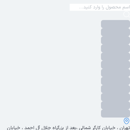
تهران ، خیابان کارگر شمالی ،بعد از بزرگراه جلال آل احمد ، خیابان