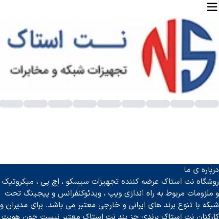
وشی تلفن
وشی تلفن تحت شبکه
تحولی شگرف در دنیای ارتباطات به ارمغان آورد
درباره ی ما
شخصات فنی گوشی تلفن
روشگاه نت استاک عرضه کننده تجهیزات سیسکو ، اچ پی ، میکروتیک
ارکرد در قطعی برق
و ملزومات مربوط به راه اندازی ویپ ، ویدئوکنفرانس و پیجینگ تحت
نشی تلفن
شبکه با تنوع برند های ایرانی و خارجی معتبر می باشد. برای مدیران و
نفرانس تلفنی
کارکنان نت استاک برندی جز بند نت استاک معتبر نیست چون هویت