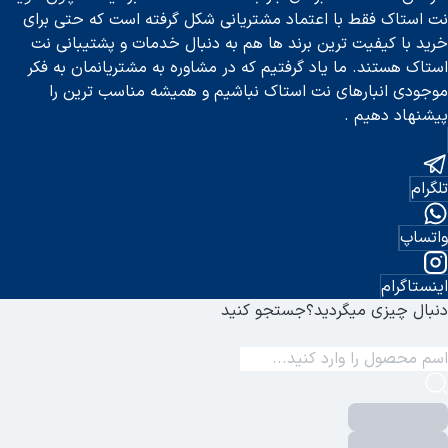
لیدهای قابل برنامه ریزی
نت استاک فقط با اعتماد مشتریانی شکل گرفته است که حتی برای
مکان مکالمه گوشی با پایه
خرید با کیفیت ترین برند ها هم به دنبال خدمات و پشتیبانی نت
یژگی های تلفن تحت شبکه
استاک هستند. ما یاد گرفتیم که در مشاوره به مشتریانمان به فکر
وشی‌های تلفن تحت شبکه
هوشمند
از
تکنولوژی VoIP
استفاده می‌کنند
موجودی انبارهای نت استاک نباشیم و همیشه مناسب ترین را
صب گوشی‌های تلفن تحت شبکه بسیار ساده است. یعنی شما فقط کافی است دستگاه
پیشنهاد دهیم .
وشی تلفن ها امکان برقراری تماس‌های گروهی با چندین نفر به طور همز
شتیبانی از چند
خط اداری
(امکان مدیریت چندین شماره تلفن بر روی
ستفاده از تلفن‌های تحت شبکه می‌تواند به کاهش هزینه‌های ارتباطی ک
تلگرام
شتیبانی از نرم‌افزارهای مختلف
وشی تلفن اچ تک
واتساپ
لفن اچ ‌تک
(HTC)
یکی از محصولات برند HTC است که به عنوان یک دستگاه ارتباطی مدرن و کارآمد شناخته شده است. این گوشی ها به طراحی جذاب نیز مجهز هستند. در ادامه به برخی از قابلیت های گوشی اچ تک اشاره می کنیم:
طراحی و ساخت
اینستاگرام
ین گوشی ها با طراحی زیبا و ارگونومیک ساخته می شوند و از مواد ب
دنبال چیزی میگردید؟
جستجو کنید
 صفحه نمایش
وشی های اچ تک معمولا دارای صفحه نمایش باکیفیتی هستند. این صفحه نمایش‌ها می‌توانند از نوع AMOLED یا 
 عملکرد و سخت‌افزار
وشی‌های اچ‌تک به پردازنده‌های قدرتمند و حافظه‌های کافی مجهز هستن
نرم‌افزار و رابط کاربری