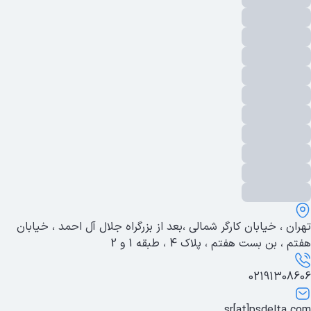
🔸مناسب برای شبکه‌های بزرگ و سازمان
🔸نیاز به دانش فنی برای تنظیمات دار
کاربرد
افیک و امنیت شبکه ‌تان داشته باشید این نوع سوئیچ بهترین گزینه است
3. سوئیچ‌های گیگابیت (Gigabit Switc
ویژگی‌ها
🔸 سرعت انتقال داده بالا تا ۱ گیگابیت بر ثانی
مناسب برای انتقال فایل‌های حجیم یا استفاده در شبکه‌های پرسرع
🔸هم در نوع unmanaged و هم managed موجود اس
کاربرد
ه سرعت بالا در انتقال داده دارند این نوع سوئیچ گزینه ‌ای عالی است
4. سوئیچ‌های PoE (Power over Ether
ویژگی‌ها
🔸انرژی مورد نیاز دستگاه‌هایی مانند دوربین‌های مدار بسته، تلفن‌هایVoIP و اکسس ‌پوینت‌های وای‌ فای را از طریق کابل Ethernet تامین می ‌کن
تهران ، خیابان کارگر شمالی ،بعد از بزرگراه جلال آل احمد ، خیابان
🔸نصب آسان و کاهش هزینه‌های نصب تجهیزات برقی جداگان
هفتم ، بن بست هفتم ، پلاک 4 ، طبقه 1 و 2
کاربرد
ند نظارت تصویری یا تلفن‌های تحت شبکه این نوع سوئیچ کاربرد دارد
02191308606
5. سوئیچ‌های صنعتی و رده ‌ب
ویژگی‌ها
sr[at]psdelta.com