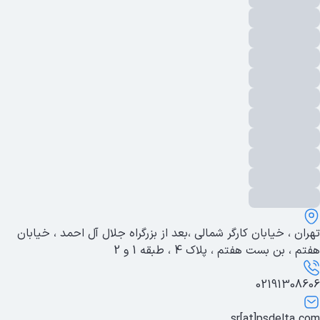
تهران ، خیابان کارگر شمالی ،بعد از بزرگراه جلال آل احمد ، خیابان
هفتم ، بن بست هفتم ، پلاک 4 ، طبقه 1 و 2
02191308606
sr[at]psdelta.com