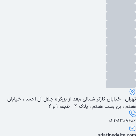
تهران ، خیابان کارگر شمالی ،بعد از بزرگراه جلال آل احمد ، خیابان
هفتم ، بن بست هفتم ، پلاک 4 ، طبقه 1 و 2
02191308606
sr[at]psdelta.com