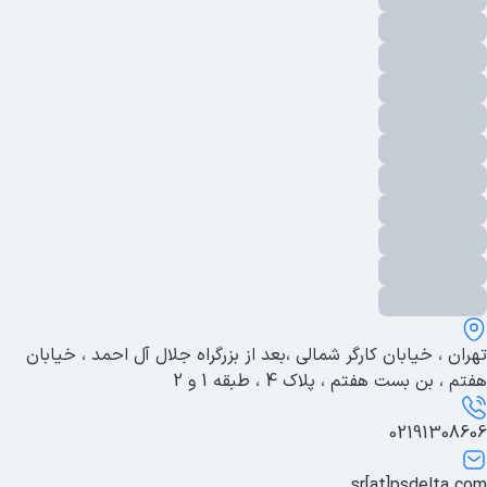
یفیت صدای عالی
: فناوری دکت کیفیت صدای HD با وضوح بی نظیری دارد و مکالمات شما را بدون نویز و شفاف ارائه می دهد.
رد بلند
: شما به راحتی می توانید با فاصله ی 50 متر در فضای باز و 30 متر در فضای داخلی تماس برقرار کنید.
اربری آسان
: طراحی ارگونومیک و دکمه‌های بزرگ، استفاده از تلفن را 
Wi-F ارتباطات همیشگی و فراگیر!
سترسی آسان: با متصل شدن به اینترنت مب توانید تماس های صوتی و 
ا استفاده از Wi-Fi می‌توانید از هر دستگاهی که به اینترنت متصل شده است، تماس برقرار کنید.
ه نظر شما کدام ‌یک را انتخاب کنیم؟
گر برای شما کیفیت صدا، عمر باتری و سهولت مهم است قطعا تلفن بی سیم دکت ب
زایای استفاده از تلفن DECT
ن‌های DECT (Digital Enhanced Cordless Telecommunications) به دلیل ویژگی‌های منحصر به فرد محبوبیت زیادی دارند. در ادامه به برخی از مزایای استفاده از تلفن های DECT و
یفیت صدای بالا
لفن های دکت ارائه دهنده کیفیت
ارسال
صدای شفاف و بئون نویز هست
رد بلند
رد این تلفن ها بین 30 تا 50 متر در فضای داخلی و تا 300 متر در فضای باز هستند.
تهران ، خیابان کارگر شمالی ،بعد از بزرگراه جلال آل احمد ، خیابان
ی‌سیم بودن
هفتم ، بن بست هفتم ، پلاک 4 ، طبقه 1 و 2
دم نیاز به کابل و وایرینگ باعث افزایش راحتی در استفاده و قرار داد
مکان اتصال به چندین خط تلفن
02191308606
رخی از مدل های دکت قابلیت اتصال به چندین خط تلفن را دارد که بر
صب آسان
sr[at]psdelta.com