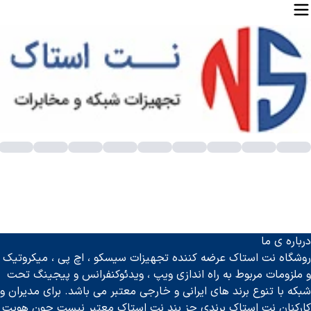
وشی تلفن بی سیم Dect
یا تاکنون به قدرت ارتباطات بی سیم فکر کرده اید؟ در دنیایی که س
درباره ی ما
وشی تلفن
رومیزی
DECT آماده است تا به شما در برقراری تماس‌ها و پیوستن به دنیای بی ‌پایان ارتباطات کمک کند. با ما همراه باشید و قدم به دنیای مدرن ارتباطات بگذارید!
روشگاه نت استاک عرضه کننده تجهیزات سیسکو ، اچ پی ، میکروتیک
لفن بی سیم دکت (dect) چیست و کاربرد آن
و ملزومات مربوط به راه اندازی ویپ ، ویدئوکنفرانس و پیجینگ تحت
وشی
تلفن صنعتی
بی‌سیم DECT نت استاک ترکیبی ایده‌آل از تکنولوژی
شبکه با تنوع برند های ایرانی و خارجی معتبر می باشد. برای مدیران و
یژگی‌ های برجسته گوشی تلفن بی سیم DECT
کارکنان نت استاک برندی جز بند نت استاک معتبر نیست چون هویت