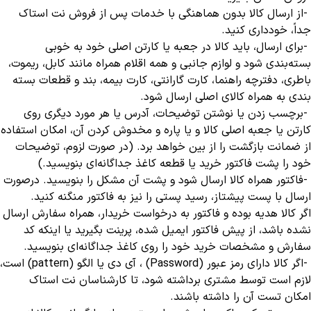
-
از ارسال کالا بدون هماهنگی با خدمات پس از فروش نت استاک
جداً، خودداری کنید
.
-
برای ارسال، باید کالا در جعبه یا کارتن اصلی خود به ‏خوبی
بسته‌بندی شود و لوازم جانبی و همه اقلام همراه مانند کابل، ریموت،
باطری، دفترچه راهنما، کارت گارانتی، کارت بیمه، بند و قطعات بسته
بندی به همراه کالای اصلی ارسال شود
.
-
برچسب زدن یا نوشتن توضیحات، آدرس یا هر مورد دیگری روی
کارتن یا جعبه اصلی کالا و یا پاره و مخدوش کردن آن، امکان استفاده
از ضمانت بازگشت را از بین خواهد برد. (در صورت لزوم، توضیحات
خود را پشت فاکتور خرید یا قطعه کاغذ جداگانه‌ای بنویسید.)
-
فاکتور همراه کالا ارسال شود و پشت آن مشکل را بنویسید. درصورت
ارسال با پست پیشتاز، رسید پستی را نیز به فاکتور منگنه کنید
.
اگر کالا هدیه بوده و فاکتور به درخواست خریدار، همراه سفارش ارسال
نشده باشد، از پیش فاکتور ایمیل شده، پرینت بگیرید یا اینکه کد
سفارش و مشخصات خرید خود را روی کاغذ جداگانه‌ای بنویسید
.
-
اگر کالا دارای رمز عبور
(Password)
، آی دی یا الگو
(pattern)
است،
لازم است توسط مشتری برداشته شود، تا کارشناسان نت استاک
امکان تست آن را داشته باشند
.