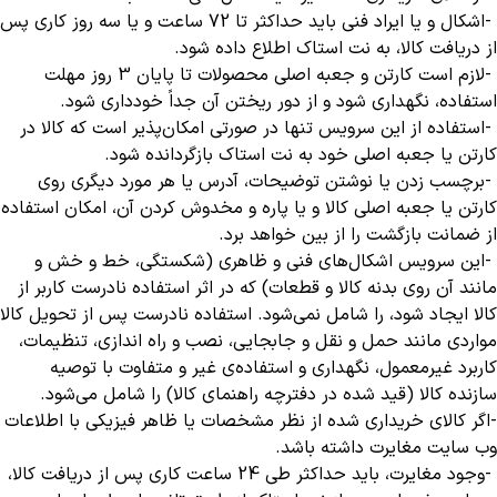
-
اشکال و یا ایراد فنی باید حداکثر تا
72
ساعت و یا سه روز کاری پس
از دریافت کالا، به نت استاک اطلاع داده شود
.
-
لازم است کارتن و جعبه اصلی محصولات تا پایان 3 روز مهلت
استفاده، نگهداری شود و از دور ریختن آن جداً خودداری شود
.
-
استفاده از این سرویس تنها در صورتی امکان‌پذیر است که کالا در
کارتن یا جعبه اصلی خود به نت استاک بازگردانده شود
.
-
برچسب زدن یا نوشتن توضیحات، آدرس یا هر مورد دیگری روی
کارتن یا جعبه اصلی کالا و یا پاره و مخدوش کردن آن، امکان استفاده
از ضمانت بازگشت را از بین خواهد برد
.
-
این سرویس اشکال‏‏‌های فنی و ظاهری (شکستگی، خط و خش و
مانند آن روی بدنه کالا و قطعات) که در اثر استفاده نادرست کاربر از
کالا ایجاد شود، را شامل نمی‏‏‌شود. استفاده نادرست پس از تحویل کالا
مواردی مانند حمل و نقل و جابجایی، نصب و راه اندازی، تنظیمات،
کاربرد غیرمعمول، نگهداری و استفاده‌ی غیر و متفاوت با توصیه
سازنده کالا (قید شده در دفترچه راهنمای کالا) را شامل می‌شود
.
-
اگر کالای خریداری شده از نظر مشخصات یا ظاهر فیزیکی با اطلاعات
وب سایت مغایرت داشته باشد
.
-
وجود مغایرت، باید حداکثر طی 24 ساعت کاری پس از دریافت کالا،