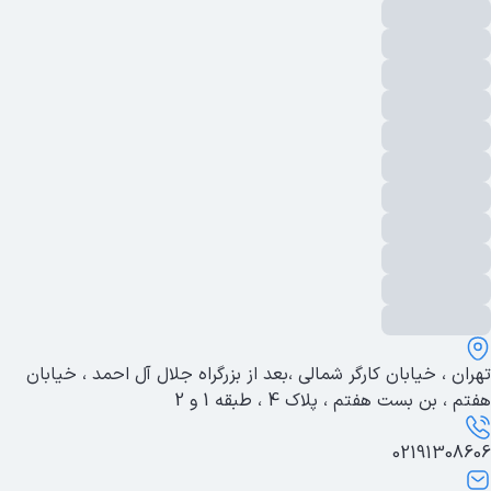
تهران ، خیابان کارگر شمالی ،بعد از بزرگراه جلال آل احمد ، خیابان
هفتم ، بن بست هفتم ، پلاک 4 ، طبقه 1 و 2
02191308606