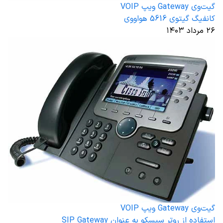
گیت‌وی Gateway ویپ VOIP
کانفیگ گیتوی 5616 هواووی
۲۶ مرداد ۱۴۰۳
گیت‌وی Gateway ویپ VOIP
استفاده از روتر سیسکو به عنوان SIP Gateway