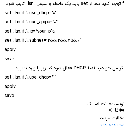
* توجه کنید بعد از set باید یک فاصله و سپس .lan تایپ شود
set .lan.if.1.use_dhcp=”۰″
set .lan.if.1.use_apipa=”۰″
set .lan.if.1.ip=”your ip"a
set .lan.if.1.subnet=”۲۵۵٫۲۵۵٫۲۵۵٫۰″
apply
save
اگر می خواهید فقط DHCP فعال شود کد زیر را وارد نمایید
set .lan.if.1.use_dhcp=”۱″
apply
save
نویسنده
:
نت استاک
مقالات مرتبط
مشاهده همه