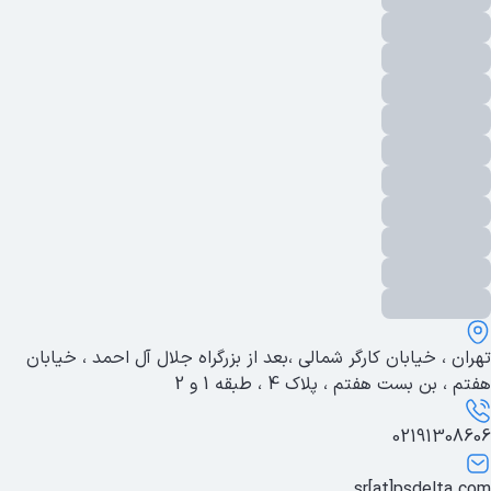
تهران ، خیابان کارگر شمالی ،بعد از بزرگراه جلال آل احمد ، خیابان
هفتم ، بن بست هفتم ، پلاک 4 ، طبقه 1 و 2
02191308606
sr[at]psdelta.com