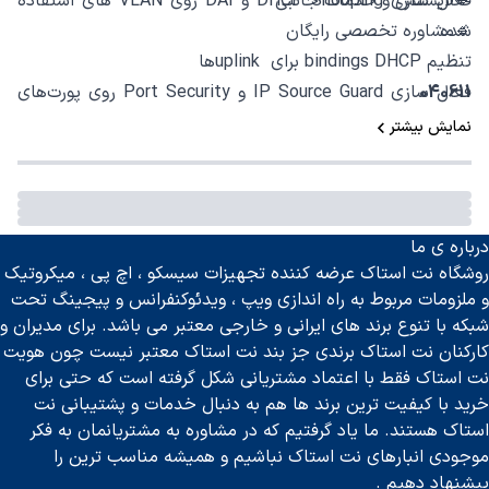
🔹لایسنس و خدمات جانبی
فعال‌ سازی DHCP Snooping و DAI روی VLAN های استفاده
‌شده
🔹مشاوره تخصصی رایگان
تنظیم bindings DHCP برای uplinkها
040611
فعال ‌سازی IP Source Guard و Port Security روی پورت‌های
کاربری
نمایش بیشتر
ایجاد ACLهای محدود کننده برای ترافیک ARP/IPv4
فعال ‌سازی NetFlow یا IPFIX برای پایش و alert
درباره ی ما
روشگاه نت استاک عرضه کننده تجهیزات سیسکو ، اچ پی ، میکروتیک
و ملزومات مربوط به راه اندازی ویپ ، ویدئوکنفرانس و پیجینگ تحت
شبکه با تنوع برند های ایرانی و خارجی معتبر می باشد. برای مدیران و
کارکنان نت استاک برندی جز بند نت استاک معتبر نیست چون هویت
نت استاک فقط با اعتماد مشتریانی شکل گرفته است که حتی برای
خرید با کیفیت ترین برند ها هم به دنبال خدمات و پشتیبانی نت
استاک هستند. ما یاد گرفتیم که در مشاوره به مشتریانمان به فکر
موجودی انبارهای نت استاک نباشیم و همیشه مناسب ترین را
پیشنهاد دهیم .