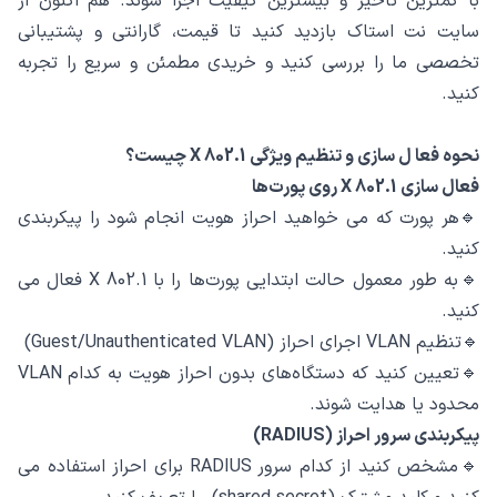
با کمترین تاخیر و بیشترین کیفیت اجرا شوند. هم‌ اکنون از
سایت نت استاک بازدید کنید تا قیمت، گارانتی و پشتیبانی
تخصصی ما را بررسی کنید و خریدی مطمئن و سریع را تجربه
کنید.
نحوه فعا ل ‌سازی و تنظیم ویژگی 802.1 X چیست؟
فعال‌ سازی 802.1 X روی پورت‌ها
🔹هر پورت که می ‌خواهید احراز هویت انجام شود را پیکربندی
کنید.
🔹به ‌طور معمول حالت ابتدایی پورت‌ها را با 802.1 X فعال می‌
کنید.
🔹تنظیم VLAN اجرای احراز (Guest/Unauthenticated VLAN)
🔹تعیین کنید که دستگاه‌های بدون احراز هویت به کدام VLAN
محدود یا هدایت شوند.
پیکربندی سرور احراز (RADIUS)
🔹مشخص کنید از کدام سرور RADIUS برای احراز استفاده می‌