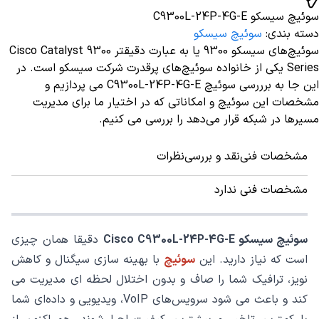
سوئیچ سیسکو C9300L-24P-4G-E
دسته بندی
:
سوئیچ سیسکو
سوئیچ‌های سیسکو 9300 یا به عبارت دقیقتر Cisco Catalyst 9300
Series یکی از خانواده سوئیچ‌های پرقدرت شرکت سیسکو است. در
این جا به برررسی سوئیچ‌ C9300L-24P-4G-E می پردازیم و
مشخصات این سوئیچ و امکاناتی که در اختیار ما برای مدیریت
مسیرها در شبکه قرار می‌دهد را بررسی می کنیم.
مشخصات فنی
نقد و بررسی
نظرات
مشخصات فنی ندارد
سوئیچ سیسکو Cisco C9300L-24P-4G-E
دقیقا همان چیزی
است که نیاز دارید. این
سوئیچ
با بهینه‌ سازی سیگنال و کاهش
نویز، ترافیک شما را صاف و بدون اختلال لحظه ‌ای مدیریت می
‌کند و باعث می ‌شود سرویس‌های VoIP، ویدیویی و داده‌ای شما