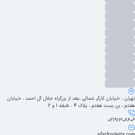
🔸مناسب برای شبکه‌های بزرگ و سازمان
🔸نیاز به دانش فنی برای تنظیمات دار
کاربرد
افیک و امنیت شبکه ‌تان داشته باشید این نوع سوئیچ بهترین گزینه است
3. سوئیچ‌های گیگابیت (Gigabit Switc
ویژگی‌ها
🔸 سرعت انتقال داده بالا تا ۱ گیگابیت بر ثانی
مناسب برای انتقال فایل‌های حجیم یا استفاده در شبکه‌های پرسرع
🔸هم در نوع unmanaged و هم managed موجود اس
کاربرد
ه سرعت بالا در انتقال داده دارند این نوع سوئیچ گزینه ‌ای عالی است
4. سوئیچ‌های PoE (Power over Ether
ویژگی‌ها
🔸انرژی مورد نیاز دستگاه‌هایی مانند دوربین‌های مدار بسته، تلفن‌هایVoIP و اکسس ‌پوینت‌های وای‌ فای را از طریق کابل Ethernet تامین می ‌کن
تهران ، خیابان کارگر شمالی ،بعد از بزرگراه جلال آل احمد ، خیابان
🔸نصب آسان و کاهش هزینه‌های نصب تجهیزات برقی جداگان
هفتم ، بن بست هفتم ، پلاک 4 ، طبقه 1 و 2
کاربرد
ند نظارت تصویری یا تلفن‌های تحت شبکه این نوع سوئیچ کاربرد دارد
02191308606
5. سوئیچ‌های صنعتی و رده ‌ب
ویژگی‌ها
sr[at]psdelta.com