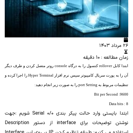
۲۶ مرداد ۱۴۰۳
زمان مطالعه : 10 دقیقه
ابتدا کابل rollover کنسول را به درگاه console روتر متصل کردن و طرف دیگر
آن را به پورت سریال کامپیوتر سپس نرم افزار Hyper Terminal را اجرا کرده و
تنظیمات مربوط به port Setting را به صورت زیر انجام دهید:
Bit per Second :9600
Data bits : 8
ابتدا بایستی وارد حالت پیکر بندی Serial 0/0 شویم :جهت
نوشتن توضیحات برای interface از دستور Description
استفاده می کنیم: طریقه تنظیم کردن IP بر روی این Interface